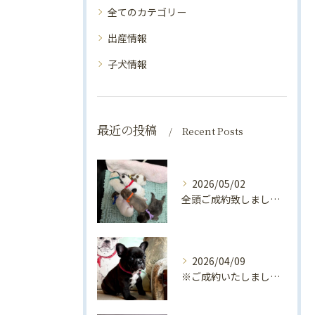
全てのカテゴリー
出産情報
子犬情報
最近の投稿
Recent Posts
2026/05/02
全頭ご成約致しました！！フレンチブルドッグ出産情報🍼（2026年4月～5月）
2026/04/09
※ご成約いたしました！！フレンチブルドッグ子犬：ローズリボン👧（ブリンドル女の子：2026/2/20生）