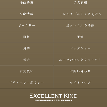
漫画特集
子犬情報
交配情報
フレンチブルドッグ Q＆A
ギャラリー
当ケンネルの特徴
直販
子犬
見学
ドッグショー
犬舎
ニーラのビックリマーク！
お支払い
お問い合わせ
プライバシーポリシー
サイトマップ