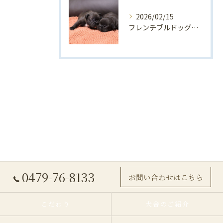
2026/02/15
フレンチブルドッグ出産情報🍼（2026年２月）
0479-76-8133
お問い合わせはこちら
こだわり
犬舎のご紹介