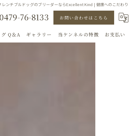
フレンチブルドッグのブリーダーならExcellent Kind | 健康へのこだわり
0479-76-8133
お問い合わせはこちら
グ Q＆A
ギャラリー
当ケンネルの特徴
お支払い
直販
子犬
見学
ドッグショー
犬舎