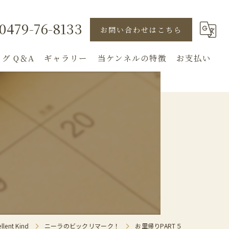
0479-76-8133
お問い合わせはこちら
グ Q＆A
ギャラリー
当ケンネルの特徴
お支払い
直販
子犬
見学
ドッグショー
犬舎
nt Kind
ニーラのビックリマーク！
お里帰りPART５