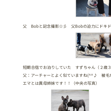
父 Bobと記念撮影☆彡 父Bobの迫力にドキ
短期合宿でお泊りしていた すずちゃん（２歳
父：アーチャーとよく似ていますね(^^♪ 被
エマとは異母姉妹です！！（中央の写真）