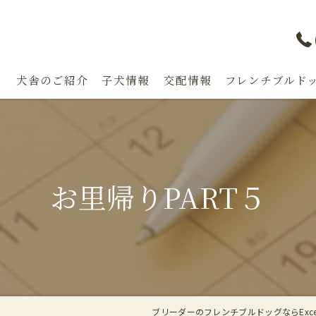
り
犬舎のご紹介
子犬情報
交配情報
フレンチブルドッ
漫画特集
お里帰りPART５
ブリーダーのフレンチブルドッグならExcelle