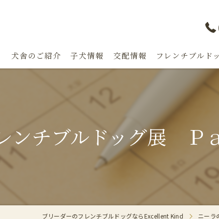
り
犬舎のご紹介
子犬情報
交配情報
フレンチブルドッ
漫画特集
レンチブルドッグ展 Ｐ
ブリーダーのフレンチブルドッグならExcellent Kind
ニーラ