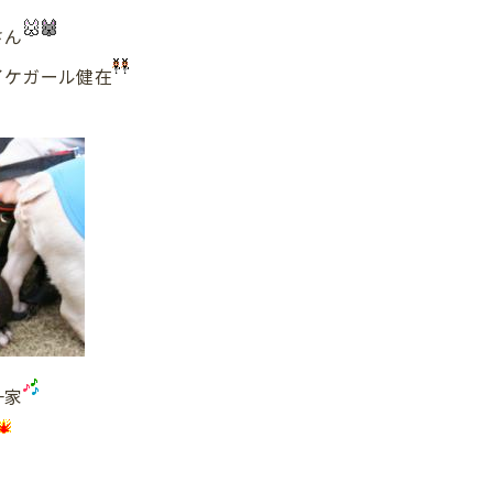
さん
ケガール健在
一家