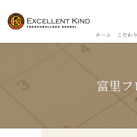
ホーム
こだわ
富里フ