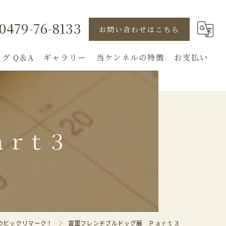
0479-76-8133
お問い合わせはこちら
グ Q＆A
ギャラリー
当ケンネルの特徴
お支払い
直販
子犬
ａｒｔ３
見学
ドッグショー
犬舎
のビックリマーク！
富里フレンチブルドッグ展 Ｐａｒｔ３