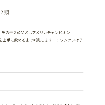
子２頭
た、男の子２頭父犬はアメリカチャンピオン
乳を上手に飲めるまで哺乳します！！ツンツンは子