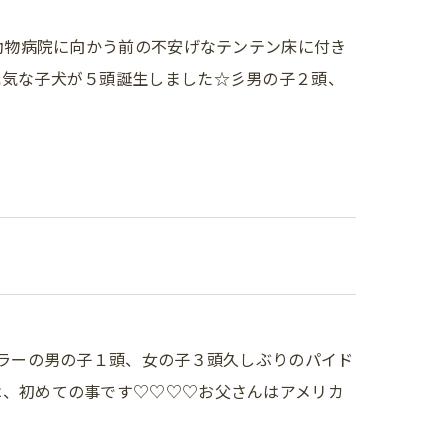
♪動物病院に向かう前の不安げなテンテン床に付き
元気な子犬が５頭誕生しました☆彡男の子２頭、
）
カラーの男の子１頭、女の子３頭久しぶりのパイド
は、初めての事です♡♡♡♡お父さんはアメリカ