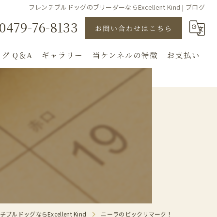
フレンチブルドッグのブリーダーならExcellent Kind | ブログ
0479-76-8133
お問い合わせはこちら
グ Q＆A
ギャラリー
当ケンネルの特徴
お支払い
直販
子犬
！
見学
ドッグショー
犬舎
ルドッグならExcellent Kind
ニーラのビックリマーク！